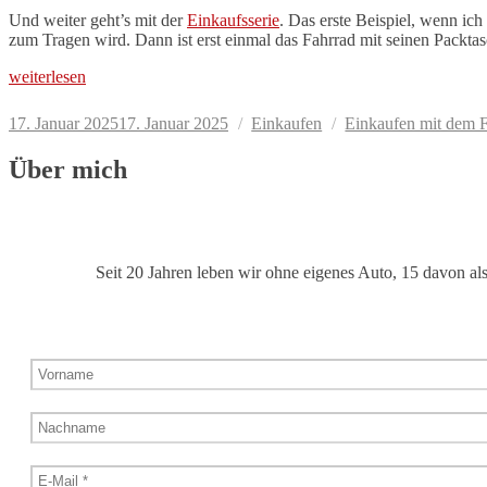
Und weiter geht’s mit der
Einkaufsserie
. Das erste Beispiel, wenn ic
zum Tragen wird. Dann ist erst einmal das Fahrrad mit seinen Packtas
„Größere
weiterlesen
Einkäufe
I:
Veröffentlicht
Kategorien
Schlagwörter
17. Januar 2025
17. Januar 2025
Einkaufen
Einkaufen mit dem 
Fahrrad
am
mit
Über mich
Packtaschen“
Seit 20 Jahren leben wir ohne eigenes Auto, 15 davon al