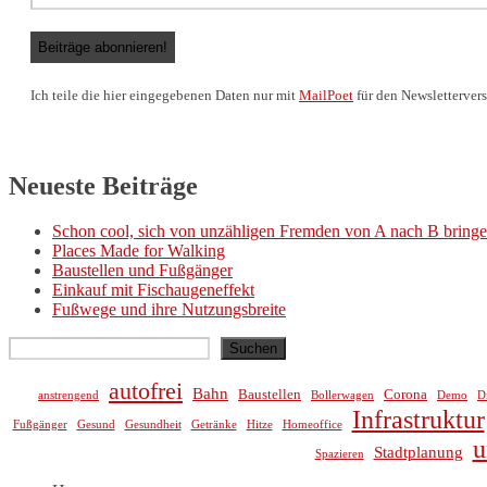
Ich teile die hier eingegebenen Daten nur mit
MailPoet
für den Newslettervers
Neueste Beiträge
Schon cool, sich von unzähligen Fremden von A nach B bringe
Places Made for Walking
Baustellen und Fußgänger
Einkauf mit Fischaugeneffekt
Fußwege und ihre Nutzungsbreite
Suchen
Suchen
autofrei
Bahn
Baustellen
Corona
anstrengend
Bollerwagen
Demo
D
Infrastruktur
Fußgänger
Gesund
Gesundheit
Getränke
Hitze
Homeoffice
u
Stadtplanung
Spazieren