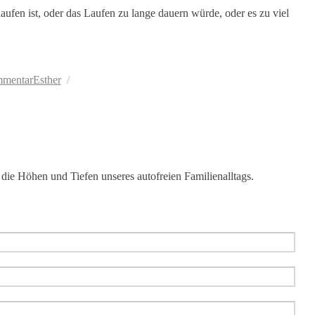
aufen ist, oder das Laufen zu lange dauern würde, oder es zu viel
Autor
zu
mmentar
Esther
Größere
Einkäufe
I:
Fahrrad
mit
Packtaschen
die Höhen und Tiefen unseres autofreien Familienalltags.