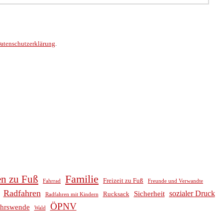
atenschutzerklärung
.
Familie
en zu Fuß
Freizeit zu Fuß
Fahrrad
Freunde und Verwandte
Radfahren
sozialer Druck
Sicherheit
Rucksack
Radfahren mit Kindern
ÖPNV
ehrswende
Wald