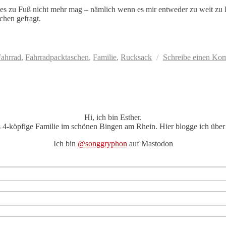
h es zu Fuß nicht mehr mag – nämlich wenn es mir entweder zu weit zu l
chen gefragt.
Fahrrad
,
Fahrradpacktaschen
,
Familie
,
Rucksack
Schreibe einen Ko
Hi, ich bin Esther.
s 4-köpfige Familie im schönen Bingen am Rhein. Hier blogge ich über 
Ich bin
@songgryphon
auf Mastodon