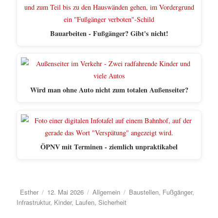
Bauarbeiten - Fußgänger? Gibt's nicht!
Wird man ohne Auto nicht zum totalen Außenseiter?
ÖPNV mit Terminen - ziemlich unpraktikabel
Autor
Veröffentlicht
Kategorien
Schlagwörter
Esther
12. Mai 2026
Allgemein
Baustellen
,
Fußgänger
,
am
Infrastruktur
,
Kinder
,
Laufen
,
Sicherheit