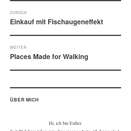
Beitragsnavigation
ZURÜCK
Einkauf mit Fischaugeneffekt
Vorheriger
Beitrag:
WEITER
Places Made for Walking
Nächster
Beitrag:
ÜBER MICH
Hi, ich bin Esther.