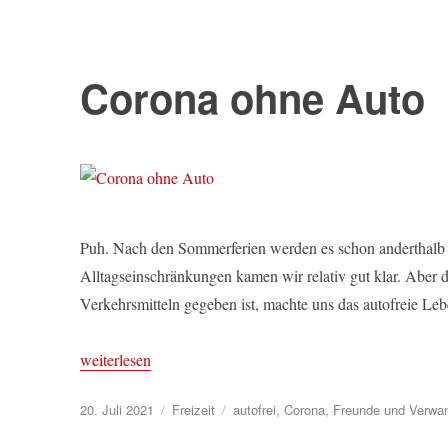
Corona ohne Auto
Puh. Nach den Sommerferien werden es schon anderthalb 
Alltagseinschränkungen kamen wir relativ gut klar. Aber 
Verkehrsmitteln gegeben ist, machte uns das autofreie Le
„Corona ohne Auto“
weiterlesen
Veröffentlicht
Kategorien
Schlagwörter
20. Juli 2021
Freizeit
autofrei
,
Corona
,
Freunde und Verwa
am