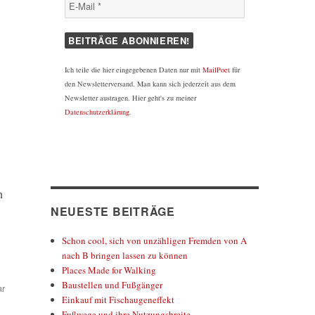
Ich teile die hier eingegebenen Daten nur mit
MailPoet
für
den Newsletterversand. Man kann sich jederzeit aus dem
Newsletter austragen. Hier geht's zu meiner
Datenschutzerklärung
.
n
NEUESTE BEITRÄGE
Schon cool, sich von unzähligen Fremden von A
nach B bringen lassen zu können
Places Made for Walking
Baustellen und Fußgänger
zu
ar
Einkauf mit Fischaugeneffekt
Corona
Fußwege und ihre Nutzungsbreite