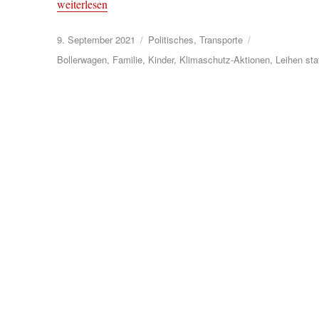
„Klimaschutz-Infostand ohne Auto“
weiterlesen
Veröffentlicht
Kategorien
9. September 2021
Politisches
,
Transporte
am
Schlagwörter
Bollerwagen
,
Familie
,
Kinder
,
Klimaschutz-Aktionen
,
Leihen sta