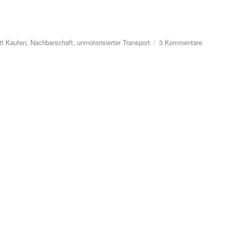
zu
tt Kaufen
,
Nachbarschaft
,
unmotorisierter Transport
3 Kommentare
Klimasc
Infostan
ohne
Auto