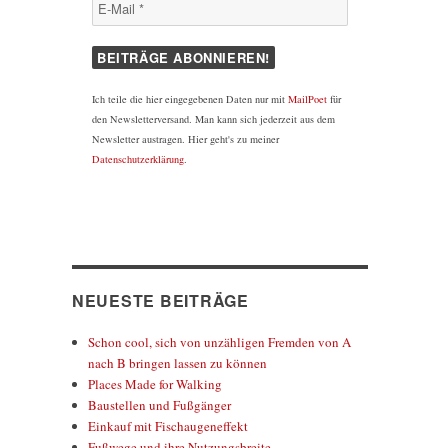
Ich teile die hier eingegebenen Daten nur mit
MailPoet
für
hutz-
den Newsletterversand. Man kann sich jederzeit aus dem
d
Newsletter austragen. Hier geht's zu meiner
Datenschutzerklärung
.
NEUESTE BEITRÄGE
Schon cool, sich von unzähligen Fremden von A
nach B bringen lassen zu können
Places Made for Walking
Baustellen und Fußgänger
Einkauf mit Fischaugeneffekt
Fußwege und ihre Nutzungsbreite