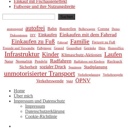
Einkauf mit Fischaugeneffekt
Fußwege und ihre Nutzungsbreite
Suchen
Suchen
autofrei
Bahn
Baustellen
Corona
anstrengend
Bollerwagen
Demo
Einkaufen mit dem Fahrrad
Einkaufen
Diskussionen
DIY
Familie
Einkaufen zu Fuß
Freizeit zu Fuß
Fahrrad
Freunde und Verwandte
Fußgänger
Gesund
Gesundheit
Getränke
Hitze
Homeoffice
Infrastruktur
Laufen
Kinder
Klimaschutz-Aktionen
Radfahren
Natur
Normalität
Pendeln
Rucksack
Radfahren mit Kindern
sozialer Druck
Sicherheit
Stadtplanung
Spazieren
unmotorisierter Transport
Verkehrsplanung
Verkehrsregeln
ÖPNV
Verkehrswende
Wald
Home
Über mich
Impressum und Datenschutz
Impressum
Datenschutzerklärung
Cookie-Richtlinie
Mail