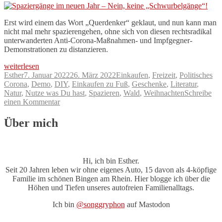
Erst wird einem das Wort „Querdenker“ geklaut, und nun kann man
nicht mal mehr spazierengehen, ohne sich von diesen rechtsradikal
unterwanderten Anti-Corona-Maßnahmen- und Impfgegner-
Demonstrationen zu distanzieren.
„Spaziergänge
weiterlesen
im
Autor
Veröffentlicht
Kategorien
Sc
Esther
7. Januar 2022
26. März 2022
Einkaufen
,
Freizeit
,
Politisches
neuen
am
Corona
,
Demo
,
DIY
,
Einkaufen zu Fuß
,
Geschenke
,
Literatur
,
Jahr
Natur
,
Nutze was Du hast
,
Spazieren
,
Wald
,
Weihnachten
Schreibe
–
zu
einen Kommentar
Nein,
Spaziergänge
keine
im
Über mich
„Schwurbelgänge“!“
neuen
Jahr
–
Nein,
Hi, ich bin Esther.
keine
Seit 20 Jahren leben wir ohne eigenes Auto, 15 davon als 4-köpfige
„Schwurbelgänge“!
Familie im schönen Bingen am Rhein. Hier blogge ich über die
Höhen und Tiefen unseres autofreien Familienalltags.
Ich bin
@songgryphon
auf Mastodon