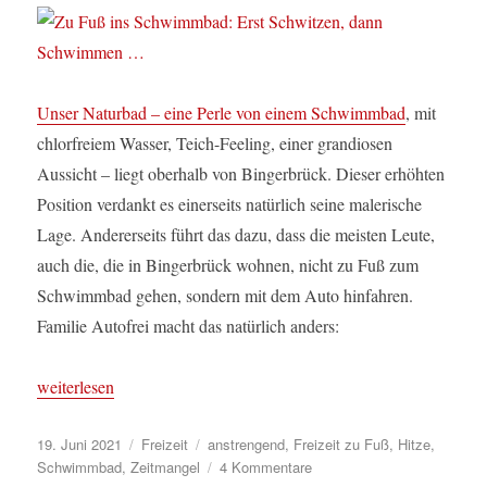
Unser Naturbad – eine Perle von einem Schwimmbad
, mit
chlorfreiem Wasser, Teich-Feeling, einer grandiosen
Aussicht – liegt oberhalb von Bingerbrück. Dieser erhöhten
Position verdankt es einerseits natürlich seine malerische
Lage. Andererseits führt das dazu, dass die meisten Leute,
auch die, die in Bingerbrück wohnen, nicht zu Fuß zum
Schwimmbad gehen, sondern mit dem Auto hinfahren.
Familie Autofrei macht das natürlich anders:
„Zu Fuß ins Schwimmbad: Erst Schwitzen, dann Schwimmen …
weiterlesen
Veröffentlicht
Kategorien
Schlagwörter
19. Juni 2021
Freizeit
anstrengend
,
Freizeit zu Fuß
,
Hitze
,
am
zu
Schwimmbad
,
Zeitmangel
4 Kommentare