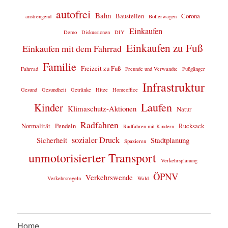
autofrei
Bahn
Baustellen
Corona
anstrengend
Bollerwagen
Einkaufen
Demo
Diskussionen
DIY
Einkaufen zu Fuß
Einkaufen mit dem Fahrrad
Familie
Freizeit zu Fuß
Fahrrad
Freunde und Verwandte
Fußgänger
Infrastruktur
Gesund
Gesundheit
Getränke
Hitze
Homeoffice
Laufen
Kinder
Klimaschutz-Aktionen
Natur
Radfahren
Normalität
Pendeln
Rucksack
Radfahren mit Kindern
sozialer Druck
Sicherheit
Stadtplanung
Spazieren
unmotorisierter Transport
Verkehrsplanung
ÖPNV
Verkehrswende
Verkehrsregeln
Wald
Home