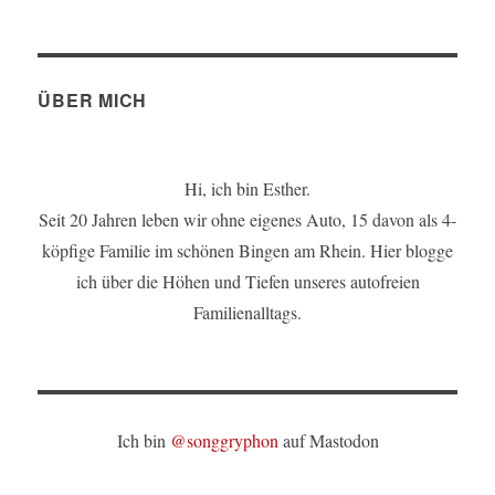
Zu
Fuß
ins
Schwimmbad:
Erst
ÜBER MICH
Schwitzen,
dann
Schwimmen
Hi, ich bin Esther.
…
Seit 20 Jahren leben wir ohne eigenes Auto, 15 davon als 4-
köpfige Familie im schönen Bingen am Rhein. Hier blogge
ich über die Höhen und Tiefen unseres autofreien
Familienalltags.
Ich bin
@songgryphon
auf Mastodon