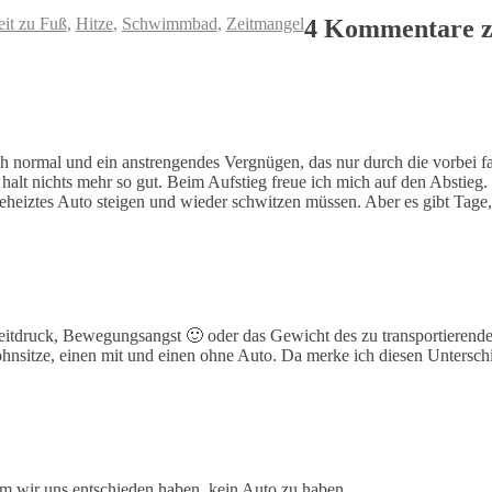
eit zu Fuß
,
Hitze
,
Schwimmbad
,
Zeitmangel
4 Kommentare z
normal und ein anstrengendes Vergnügen, das nur durch die vorbei fa
halt nichts mehr so gut. Beim Aufstieg freue ich mich auf den Abstieg
geheiztes Auto steigen und wieder schwitzen müssen. Aber es gibt Tage,
Zeitdruck, Bewegungsangst 🙂 oder das Gewicht des zu transportierende
ohnsitze, einen mit und einen ohne Auto. Da merke ich diesen Unterschi
um wir uns entschieden haben, kein Auto zu haben.