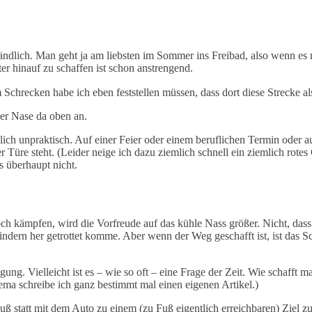
tändlich. Man geht ja am liebsten im Sommer ins Freibad, also wenn es 
 hinauf zu schaffen ist schon anstrengend.
hrecken habe ich eben feststellen müssen, dass dort diese Strecke als
er Nase da oben an.
ich unpraktisch. Auf einer Feier oder einem beruflichen Termin oder 
r Türe steht. (Leider neige ich dazu ziemlich schnell ein ziemlich rot
s überhaupt nicht.
hoch kämpfen, wird die Vorfreude auf das kühle Nass größer. Nicht, da
ndern her getrottet komme. Aber wenn der Weg geschafft ist, ist das
gung. Vielleicht ist es – wie so oft – eine Frage der Zeit. Wie schafft 
 schreibe ich ganz bestimmt mal einen eigenen Artikel.)
ß statt mit dem Auto zu einem (zu Fuß eigentlich erreichbaren) Ziel 