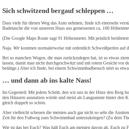
Sich schwitzend bergauf schleppen …
Dass viele für diesen Weg das Auto nehmen, finde ich einerseits vers
Badetasche die von unserem Haus aus gemessenen ca. 100 Höhenmeter
(Die Google Maps Route sagt 91 Höhenmeter. Mit peinlich berührtem Sc
Naja.
Wir
kommen normalerweise mit ordentlich Schweißperlen auf d
Bei so manchen Wegen, die man zurückzulegen hat, ist so etwas zieml
lassen, damit man nicht durchgeschwitzt und mit rotem Gesicht vor de
betätige.) Aber ich finde, bei einem Schwimmbadbesuch stört so etwa
… und dann ab ins kalte Nass!
Im Gegenteil: Mit jedem Schritt, den wir uns in der Hitze den Berg 
den Häusern ausnutzen würde und meist als Langsamste hinter den Ki
gleich doppelt so schön.
Aber vielleicht scheuen die meisten auch gar nicht so sehr die Anstren
Zeit für den Fußweg zum Schwimmbad unterzukriegen? (Zu dem Thema
Wie ist das bei Euch? Was hält Euch am meisten davon ab, Euch zu Fu