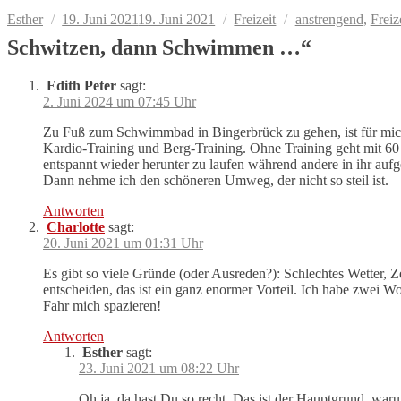
Autor
Veröffentlicht
Kategorien
Schlagwörter
Esther
19. Juni 2021
19. Juni 2021
Freizeit
anstrengend
,
Freiz
am
Schwitzen, dann Schwimmen …“
Edith Peter
sagt:
2. Juni 2024 um 07:45 Uhr
Zu Fuß zum Schwimmbad in Bingerbrück zu gehen, ist für mich 
Kardio-Training und Berg-Training. Ohne Training geht mit 60 
entspannt wieder herunter zu laufen während andere in ihr auf
Dann nehme ich den schöneren Umweg, der nicht so steil ist.
Antworten
Charlotte
sagt:
20. Juni 2021 um 01:31 Uhr
Es gibt so viele Gründe (oder Ausreden?): Schlechtes Wetter, 
entscheiden, das ist ein ganz enormer Vorteil. Ich habe zwei W
Fahr mich spazieren!
Antworten
Esther
sagt:
23. Juni 2021 um 08:22 Uhr
Oh ja, da hast Du so recht. Das ist der Hauptgrund, war