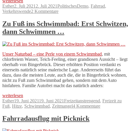
„BIN
weiterlesen
Radeln
Autor
Veröffentlicht
Kategorien
Schlagwörter
Esther
2. Juli 2021
2. Juli 2021
Politisches
Demo
,
Fahrrad
,
–
am
zu
Verkehrswende
2 Kommentare
Aber
BIN
sicher!
Radeln
Zu Fuß ins Schwimmbad: Erst Schwitzen,
(Last
–
dann Schwimmen …
Minute
Aber
Vorbereitungen
sicher!
für
(Last
die
Minute
Fahrrad-
Vorbereitungen
Unser Naturbad – eine Perle von einem Schwimmbad
, mit
Demo)“
für
chlorfreiem Wasser, Teich-Feeling, einer grandiosen Aussicht – liegt
die
oberhalb von Bingerbrück. Dieser erhöhten Position verdankt es
Fahrrad-
einerseits natürlich seine malerische Lage. Andererseits führt das
Demo)
dazu, dass die meisten Leute, auch die, die in Bingerbrück wohnen,
nicht zu Fuß zum Schwimmbad gehen, sondern mit dem Auto
hinfahren. Familie Autofrei macht das natürlich anders:
„Zu
weiterlesen
Fuß
Autor
Veröffentlicht
Kategorien
Schlagwörter
Esther
19. Juni 2021
19. Juni 2021
Freizeit
anstrengend
,
Freizeit zu
ins
am
zu
Fuß
,
Hitze
,
Schwimmbad
,
Zeitmangel
4 Kommentare
Schwimmbad:
Zu
Erst
Fuß
Fahrradausflug mit Picknick
Schwitzen,
ins
dann
Schwimmbad: