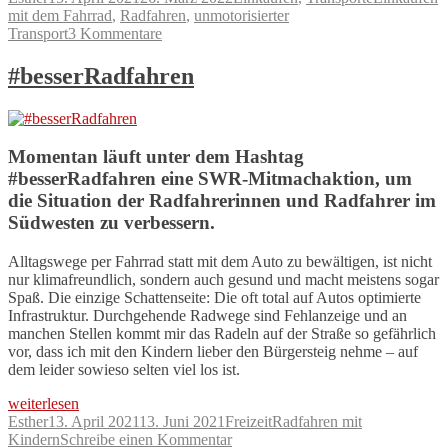
am
mit dem Fahrrad
,
Radfahren
,
unmotorisierter
zu
Transport
3 Kommentare
Fahrrad-
Einkauf
#besserRadfahren
Momentan läuft unter dem Hashtag
#besserRadfahren eine SWR-Mitmachaktion, um
die Situation der Radfahrerinnen und Radfahrer im
Südwesten zu verbessern.
Alltagswege per Fahrrad statt mit dem Auto zu bewältigen, ist nicht
nur klimafreundlich, sondern auch gesund und macht meistens sogar
Spaß. Die einzige Schattenseite: Die oft total auf Autos optimierte
Infrastruktur. Durchgehende Radwege sind Fehlanzeige und an
manchen Stellen kommt mir das Radeln auf der Straße so gefährlich
vor, dass ich mit den Kindern lieber den Bürgersteig nehme – auf
dem leider sowieso selten viel los ist.
„#besserRadfahren“
weiterlesen
Autor
Veröffentlicht
Kategorien
Schlagwörter
Esther
13. April 2021
13. Juni 2021
Freizeit
Radfahren mit
am
zu
Kindern
Schreibe einen Kommentar