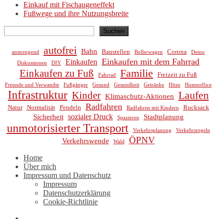
Einkauf mit Fischaugeneffekt
Fußwege und ihre Nutzungsbreite
Suchen
Suchen
autofrei
Bahn
Baustellen
Corona
anstrengend
Bollerwagen
Demo
Einkaufen mit dem Fahrrad
Einkaufen
Diskussionen
DIY
Familie
Einkaufen zu Fuß
Freizeit zu Fuß
Fahrrad
Freunde und Verwandte
Fußgänger
Gesund
Gesundheit
Getränke
Hitze
Homeoffice
Infrastruktur
Laufen
Kinder
Klimaschutz-Aktionen
Radfahren
Natur
Normalität
Pendeln
Rucksack
Radfahren mit Kindern
sozialer Druck
Sicherheit
Stadtplanung
Spazieren
unmotorisierter Transport
Verkehrsplanung
Verkehrsregeln
ÖPNV
Verkehrswende
Wald
Home
Über mich
Impressum und Datenschutz
Impressum
Datenschutzerklärung
Cookie-Richtlinie
Mail