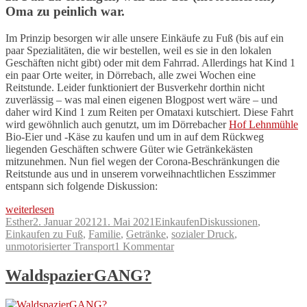
Oma zu peinlich war.
Im Prinzip besorgen wir alle unsere Einkäufe zu Fuß (bis auf ein
paar Spezialitäten, die wir bestellen, weil es sie in den lokalen
Geschäften nicht gibt) oder mit dem Fahrrad. Allerdings hat Kind 1
ein paar Orte weiter, in Dörrebach, alle zwei Wochen eine
Reitstunde. Leider funktioniert der Busverkehr dorthin nicht
zuverlässig – was mal einen eigenen Blogpost wert wäre – und
daher wird Kind 1 zum Reiten per Omataxi kutschiert. Diese Fahrt
wird gewöhnlich auch genutzt, um im Dörrebacher
Hof Lehnmühle
Bio-Eier und -Käse zu kaufen und um in auf dem Rückweg
liegenden Geschäften schwere Güter wie Getränkekästen
mitzunehmen. Nun fiel wegen der Corona-Beschränkungen die
Reitstunde aus und in unserem vorweihnachtlichen Esszimmer
entspann sich folgende Diskussion:
„Einkauf
weiterlesen
zu
Autor
Veröffentlicht
Kategorien
Schlagwörter
Esther
2. Januar 2021
21. Mai 2021
Einkaufen
Diskussionen
,
Fuß
am
Einkaufen zu Fuß
,
Familie
,
Getränke
,
sozialer Druck
,
mit
zu
unmotorisierter Transport
1 Kommentar
Hindernissen
Einkauf
(#Laufscham)“
zu
WaldspazierGANG?
Fuß
mit