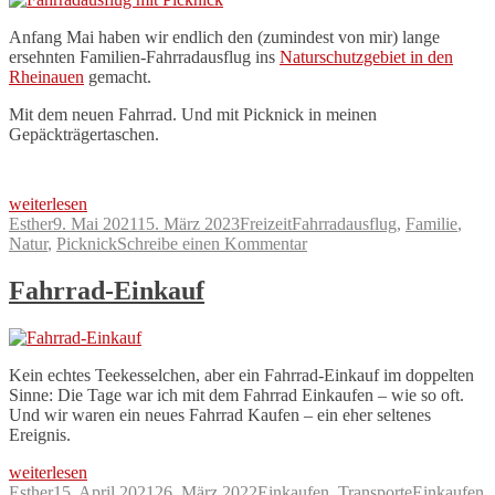
Schwimmen
Erst
…“
Schwitzen,
Anfang Mai haben wir endlich den (zumindest von mir) lange
dann
ersehnten Familien-Fahrradausflug ins
Naturschutzgebiet in den
Schwimmen
Rheinauen
gemacht.
…
Mit dem neuen Fahrrad. Und mit Picknick in meinen
Gepäckträgertaschen.
„Fahrradausflug
weiterlesen
mit
Autor
Veröffentlicht
Kategorien
Schlagwörter
Esther
9. Mai 2021
15. März 2023
Freizeit
Fahrradausflug
,
Familie
,
Picknick“
am
zu
Natur
,
Picknick
Schreibe einen Kommentar
Fahrradausflug
mit
Fahrrad-Einkauf
Picknick
Kein echtes Teekesselchen, aber ein Fahrrad-Einkauf im doppelten
Sinne: Die Tage war ich mit dem Fahrrad Einkaufen – wie so oft.
Und wir waren ein neues Fahrrad Kaufen – ein eher seltenes
Ereignis.
„Fahrrad-
weiterlesen
Einkauf“
Autor
Veröffentlicht
Kategorien
Schlagwört
Esther
15. April 2021
26. März 2022
Einkaufen
,
Transporte
Einkaufen