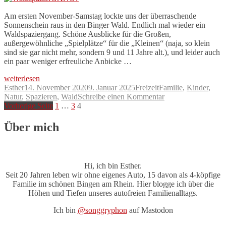
Hindernissen
(#Laufscham)
Am ersten November-Samstag lockte uns der überraschende
Sonnenschein raus in den Binger Wald. Endlich mal wieder ein
Waldspaziergang. Schöne Ausblicke für die Großen,
außergewöhnliche „Spielplätze“ für die „Kleinen“ (naja, so klein
sind sie gar nicht mehr, sondern 9 und 11 Jahre alt.), und leider auch
ein paar weniger erfreuliche Anbicke …
„WaldspazierGANG?“
weiterlesen
Autor
Veröffentlicht
Kategorien
Schlagwörter
Esther
14. November 2020
9. Januar 2025
Freizeit
Familie
,
Kinder
,
am
zu
Natur
,
Spazieren
,
Wald
Schreibe einen Kommentar
Seitennummerierung
Seite
Seite
Seite
WaldspazierGAN
Vorherige Seite
1
…
3
4
der
Über mich
Beiträge
Hi, ich bin Esther.
Seit 20 Jahren leben wir ohne eigenes Auto, 15 davon als 4-köpfige
Familie im schönen Bingen am Rhein. Hier blogge ich über die
Höhen und Tiefen unseres autofreien Familienalltags.
Ich bin
@songgryphon
auf Mastodon