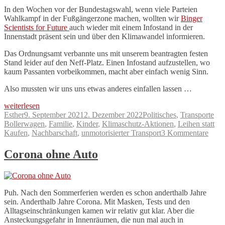
In den Wochen vor der Bundestagswahl, wenn viele Parteien
Wahlkampf in der Fußgängerzone machen, wollten wir
Binger
Scientists for Future
auch wieder mit einem Infostand in der
Innenstadt präsent sein und über den Klimawandel informieren.
Das Ordnungsamt verbannte uns mit unserem beantragten festen
Stand leider auf den Neff-Platz. Einen Infostand aufzustellen, wo
kaum Passanten vorbeikommen, macht aber einfach wenig Sinn.
Also mussten wir uns uns etwas anderes einfallen lassen …
„Klimaschutz-
weiterlesen
Infostand
Autor
Veröffentlicht
Kategorien
Sch
Esther
9. September 2021
2. Dezember 2022
Politisches
,
Transporte
ohne
am
Bollerwagen
,
Familie
,
Kinder
,
Klimaschutz-Aktionen
,
Leihen statt
Auto“
zu
Kaufen
,
Nachbarschaft
,
unmotorisierter Transport
3 Kommentare
Klim
Infos
Corona ohne Auto
ohne
Auto
Puh. Nach den Sommerferien werden es schon anderthalb Jahre
sein. Anderthalb Jahre Corona. Mit Masken, Tests und den
Alltagseinschränkungen kamen wir relativ gut klar. Aber die
Ansteckungsgefahr in Innenräumen, die nun mal auch in