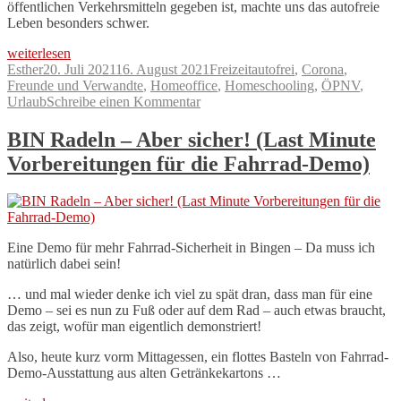
öffentlichen Verkehrsmitteln gegeben ist, machte uns das autofreie
Leben besonders schwer.
„Corona
weiterlesen
ohne
Autor
Veröffentlicht
Kategorien
Schlagwörter
Esther
20. Juli 2021
16. August 2021
Freizeit
autofrei
,
Corona
,
Auto“
am
Freunde und Verwandte
,
Homeoffice
,
Homeschooling
,
ÖPNV
,
zu
Urlaub
Schreibe einen Kommentar
Corona
ohne
BIN Radeln – Aber sicher! (Last Minute
Auto
Vorbereitungen für die Fahrrad-Demo)
Eine Demo für mehr Fahrrad-Sicherheit in Bingen – Da muss ich
natürlich dabei sein!
… und mal wieder denke ich viel zu spät dran, dass man für eine
Demo – sei es nun zu Fuß oder auf dem Rad – auch etwas braucht,
das zeigt, wofür man eigentlich demonstriert!
Also, heute kurz vorm Mittagessen, ein flottes Basteln von Fahrrad-
Demo-Ausstattung aus alten Getränkekartons …