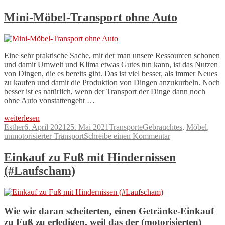
#besserRadfahren
Mini-Möbel-Transport ohne Auto
Eine sehr praktische Sache, mit der man unsere Ressourcen schonen
und damit Umwelt und Klima etwas Gutes tun kann, ist das Nutzen
von Dingen, die es bereits gibt. Das ist viel besser, als immer Neues
zu kaufen und damit die Produktion von Dingen anzukurbeln. Noch
besser ist es natürlich, wenn der Transport der Dinge dann noch
ohne Auto vonstattengeht …
„Mini-
weiterlesen
Möbel-
Autor
Veröffentlicht
Kategorien
Schlagwörter
Esther
6. April 2021
25. Mai 2021
Transporte
Gebrauchtes
,
Möbel
,
Transport
am
zu
unmotorisierter Transport
Schreibe einen Kommentar
ohne
Mini-
Auto“
Möbel-
Einkauf zu Fuß mit Hindernissen
Transport
(#Laufscham)
ohne
Auto
Wie wir daran scheiterten, einen Getränke-Einkauf
zu Fuß zu erledigen, weil das der (motorisierten)